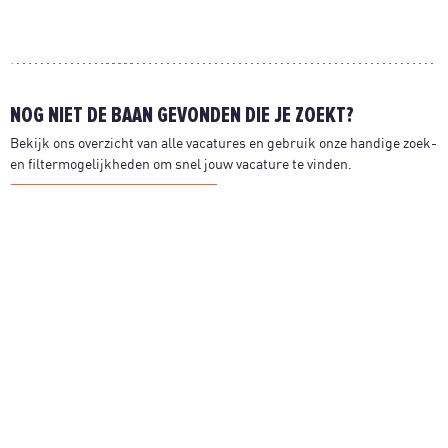
NOG NIET DE BAAN GEVONDEN DIE JE ZOEKT?
Bekijk ons overzicht van alle vacatures en gebruik onze handige zoek-
en filtermogelijkheden om snel jouw vacature te vinden.
BEKIJK ALLE VACATURES
INFORMATIE
Over ons
Waar wil je werken?