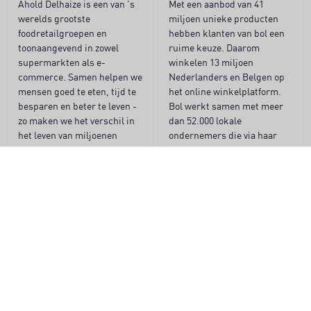
Ahold Delhaize is een van 's
Met een aanbod van 41
werelds grootste
miljoen unieke producten
foodretailgroepen en
hebben klanten van bol een
toonaangevend in zowel
ruime keuze. Daarom
supermarkten als e-
winkelen 13 miljoen
commerce. Samen helpen we
Nederlanders en Belgen op
mensen goed te eten, tijd te
het online winkelplatform.
besparen en beter te leven -
Bol werkt samen met meer
zo maken we het verschil in
dan 52.000 lokale
het leven van miljoenen
ondernemers die via haar
klanten.
platform verkopen.
Naar de website
Naar de website
ONZE BRANDS IN CIJFERS
348.959
collega's wereldwijd