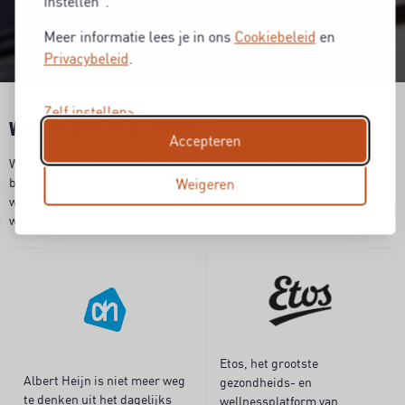
instellen".
Meer informatie lees je in ons
Cookiebeleid
en
Privacybeleid
.
Zelf instellen
WERKEN MET DE ALLERBESTE
Accepteren
Wij delen een passie voor het leveren van lekker eten, genieten,
beauty en innovaties. Maar ook voor het creëren van een inclusieve
Weigeren
werkplek met mooie carrièremogelijkheden. In Nederland en
wereldwijd.
Etos, het grootste
Albert Heijn is niet meer weg
gezondheids- en
te denken uit het dagelijks
wellnessplatform van