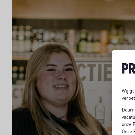
PR
Wij ge
verbet
Daarn
vacatu
onze P
Onze P