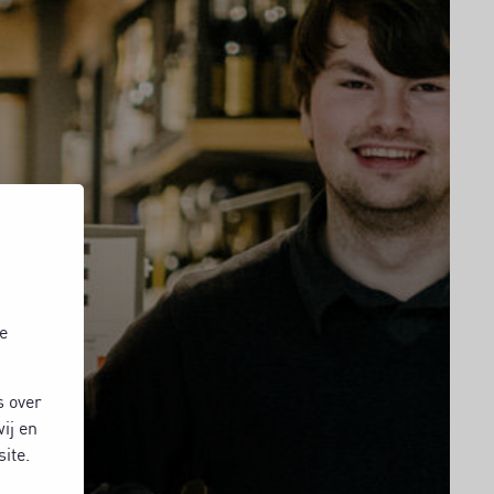
e
s over
ij en
ite.