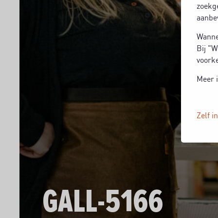
zoekg
aanbev
Wannee
Bij "W
voorke
Meer i
Zelf i
GALL-5166