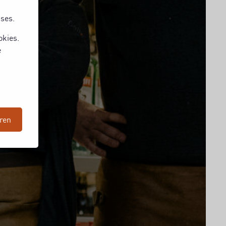
sses.
okies.
e
ren