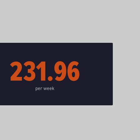
231.96
per week