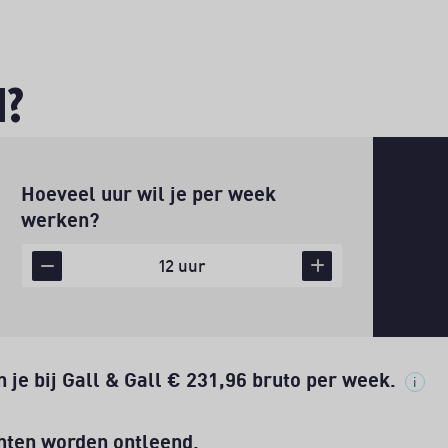
N?
Uren per week
Hoeveel uur wil je per week
werken?
12 uur
 je bij Gall & Gall
€ 231,96
bruto per week.
hten worden ontleend.