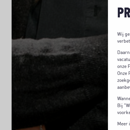
PR
Wij ge
verbet
Daarn
vacatu
onze P
Onze P
zoekg
aanbev
Wannee
Bij "W
voorke
Meer i