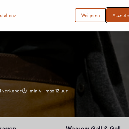
nstellen
Weigeren
Accepte
 verkoper
min 4 - max 12 uur
ragen
Waarom Gall & Gall