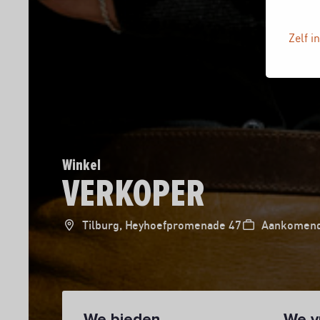
Zelf i
Winkel
VERKOPER
Tilburg, Heyhoefpromenade 47
Aankomend
We bieden
We v