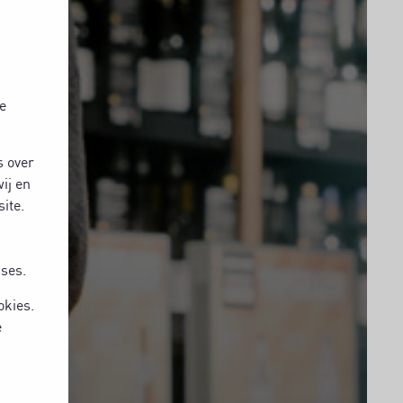
e
s over
ij en
ite.
sses.
okies.
e