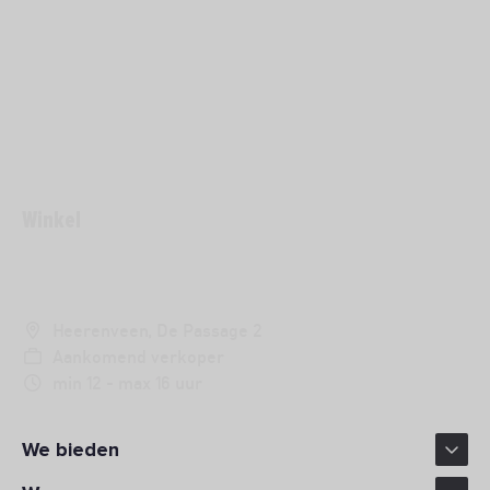
Winkel
VERKOPER
Heerenveen, De Passage 2
Aankomend verkoper
min 12 - max 16 uur
We bieden