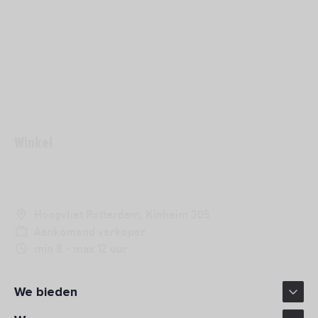
Winkel
VERKOPER
Hoogvliet Rotterdam, Kinheim 305
Aankomend verkoper
min 8 - max 12 uur
We bieden