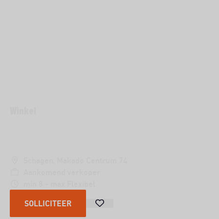
Winkel
VERKOPER
Schagen, Makado Centrum 74
Aankomend verkoper
min 8 - max Flexibel
SOLLICITEER