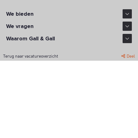
We bieden
We vragen
Waarom Gall & Gall
Terug naar vacatureoverzicht
Deel
WERK MET JOUW SMAAK
Gall & Gall is al sinds 1884 dé drankenspecialist van Nederland. Met
600 winkels verspreid over het hele land, is er altijd een winkel bij jou
in de buurt. En iedere winkel is uniek. Met z’n eigen vaste klanten,
mensen die aanwaaien voor een praatje, of iemand die op zoek is naar
een passende fles voor een heel bijzondere gelegenheid. Goed
genieten, dat is wat we serveren. Als verkoopmedewerker of
winkelmanager zorg jij dat mensen met een glimlach en het perfecte
drankje naar buiten lopen.