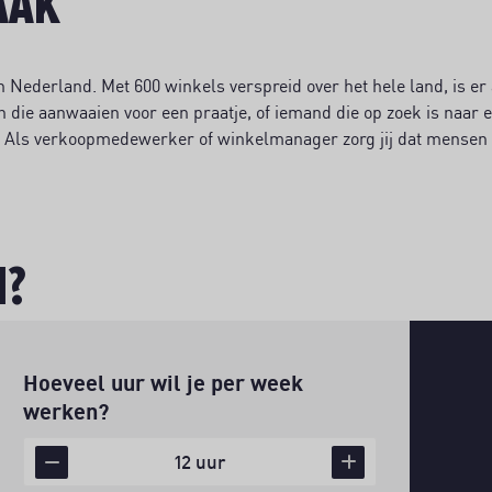
AAK
n Nederland. Met 600 winkels verspreid over het hele land, is er a
n die aanwaaien voor een praatje, of iemand die op zoek is naar 
n. Als verkoopmedewerker of winkelmanager zorg jij dat mensen 
N?
Uren per week
Hoeveel uur wil je per week
werken?
12 uur