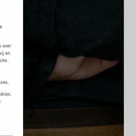
e
s over
ij en
ite.
sses.
okies.
e