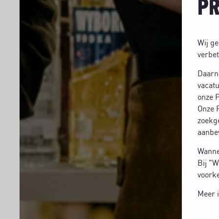
PR
Wij ge
verbet
Daarn
vacatu
onze P
Onze P
zoekg
aanbev
Wannee
Bij "W
voorke
Meer i