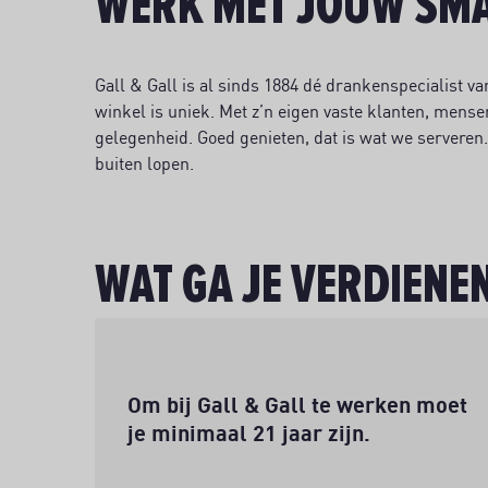
WERK MET JOUW SM
Gall & Gall is al sinds 1884 dé drankenspecialist va
winkel is uniek. Met z’n eigen vaste klanten, mense
gelegenheid. Goed genieten, dat is wat we servere
buiten lopen.
WAT GA JE VERDIENE
Leeftijd
Om bij Gall & Gall te werken moet
je minimaal 21 jaar zijn.