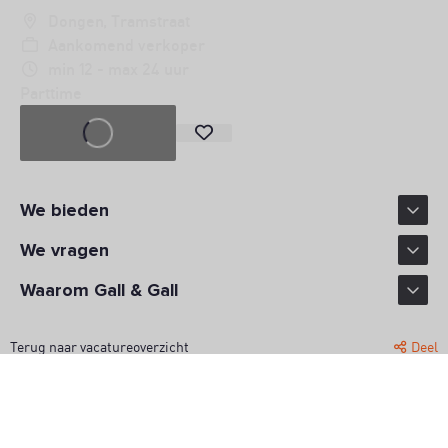
Dongen, Tramstraat
Aankomend verkoper
min 12 - max 24 uur
Parttime
SOLLICITEER
We bieden
We vragen
Waarom Gall & Gall
Terug naar vacatureoverzicht
Deel
WERK MET JOUW SMAAK
Gall & Gall is al sinds 1884 dé drankenspecialist van Nederland. Met