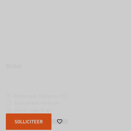
Winkel
VERKOPER
Rotterdam, Maltaplein 53
Aankomend verkoper
min 8 - max 12 uur
SOLLICITEER