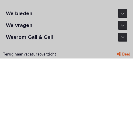
We bieden
We vragen
Waarom Gall & Gall
Terug naar vacatureoverzicht
Deel
WERK MET JOUW SMAAK
Gall & Gall is al sinds 1884 dé drankenspecialist van Nederland. Met
600 winkels verspreid over het hele land, is er altijd een winkel bij jou
in de buurt. En iedere winkel is uniek. Met z’n eigen vaste klanten,
mensen die aanwaaien voor een praatje, of iemand die op zoek is naar
een passende fles voor een heel bijzondere gelegenheid. Goed
genieten, dat is wat we serveren. Als verkoopmedewerker of
winkelmanager zorg jij dat mensen met een glimlach en het perfecte
drankje naar buiten lopen.