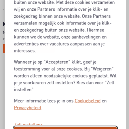
buiten onze website. Met deze cookies verzamelen
wij en onze Partners informatie over je klik- en
zoekgedrag binnen onze website. Onze Partners
verzamelen mogelijk ook informatie over je klik-
NOG NIET DE BAAN GEVONDEN DIE JE ZOEKT?
en zoekgedrag buiten onze website. Hiermee
Maak dan een Jobalert aan en je ontvangt een mail als er nieuwe
kunnen we de website, onze aanbevelingen en
vacatures zijn.
advertenties over vacatures aanpassen aan je
MAAK EEN JOBALERT
interesses.
Wanneer je op "Accepteren" klikt, geef je
toestemming voor al onze cookies. Bij "Weigeren"
worden alleen noodzakelijke cookies geplaatst. Wil
je je voorkeuren zelf instellen? Kies dan voor "Zelf
instellen".
Meer informatie lees je in ons
Cookiebeleid
en
Privacybeleid
.
Zelf instellen