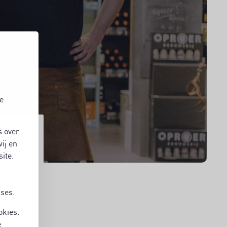
e
s over
ij en
ite.
sses.
okies.
e