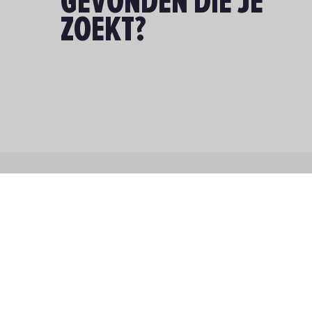
GEVONDEN DIE JE
ZOEKT?
INFORM
Over ons
Waar wil