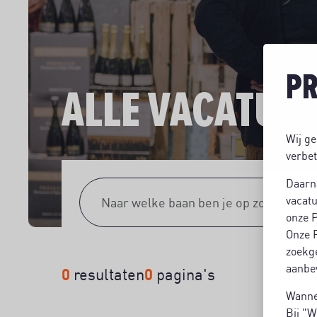
PR
ALLE VACATUR
Wij ge
verbet
Daarn
vacatu
onze P
Onze P
zoekg
aanbev
0
0
resultaten
pagina's
Wannee
Bij "W