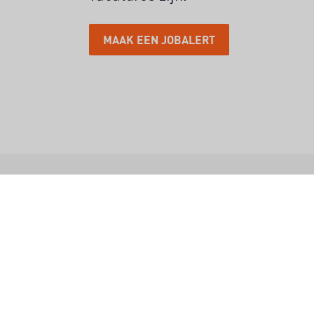
MAAK EEN JOBALERT
ATIE
ZOEK VACATURES
Vacatures
162
 je werken?
Jobalert aanmaken