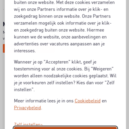
buiten onze website. Met deze cookies verzamelen
wij en onze Partners informatie over je klik- en
zoekgedrag binnen onze website. Onze Partners
verzamelen mogelijk ook informatie over je klik-
NOG NIET DE BAAN GEVONDEN DIE JE ZOEKT?
en zoekgedrag buiten onze website. Hiermee
Maak dan een Jobalert aan en je ontvangt een mail als er nieuwe
kunnen we de website, onze aanbevelingen en
vacatures zijn.
advertenties over vacatures aanpassen aan je
MAAK EEN JOBALERT
interesses.
Wanneer je op "Accepteren" klikt, geef je
toestemming voor al onze cookies. Bij "Weigeren"
worden alleen noodzakelijke cookies geplaatst. Wil
je je voorkeuren zelf instellen? Kies dan voor "Zelf
instellen".
Meer informatie lees je in ons
Cookiebeleid
en
Privacybeleid
.
Zelf instellen